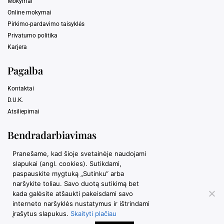
Mokymai
Online mokymai
Pirkimo-pardavimo taisyklės
Privatumo politika
Karjera
Pagalba
Kontaktai
D.U.K.
Atsiliepimai
Bendradarbiavimas
Pranešame, kad šioje svetainėje naudojami
Partneriams
slapukai (angl. cookies). Sutikdami,
BN akademija soc. tinkluose
paspauskite mygtuką „Sutinku“ arba
naršykite toliau. Savo duotą sutikimą bet
kada galėsite atšaukti pakeisdami savo
interneto naršyklės nustatymus ir ištrindami
įrašytus slapukus.
Skaityti plačiau