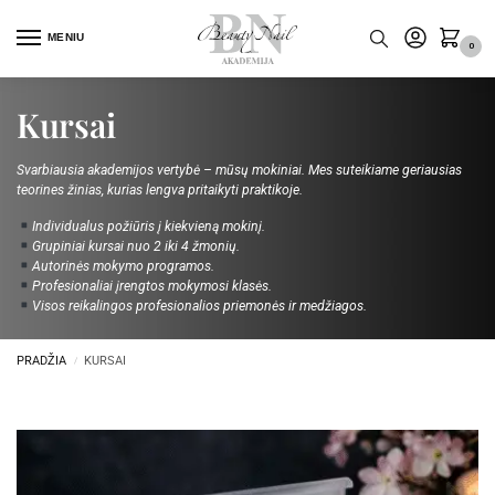
MENIU
0
Kursai
Svarbiausia akademijos vertybė – mūsų mokiniai. Mes suteikiame geriausias
teorines žinias, kurias lengva pritaikyti praktikoje.
Individualus požiūris į kiekvieną mokinį.
Grupiniai kursai nuo 2 iki 4 žmonių.
Autorinės mokymo programos.
Profesionaliai įrengtos mokymosi klasės.
Visos reikalingos profesionalios priemonės ir medžiagos.
PRADŽIA
KURSAI
/