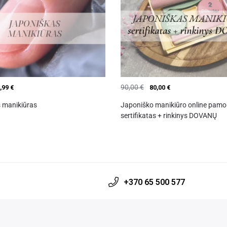
90,00
€
,99
€
80,00
€
 manikiūras
Japoniško manikiūro online pamo
sertifikatas + rinkinys DOVANŲ
+370 65 500 577