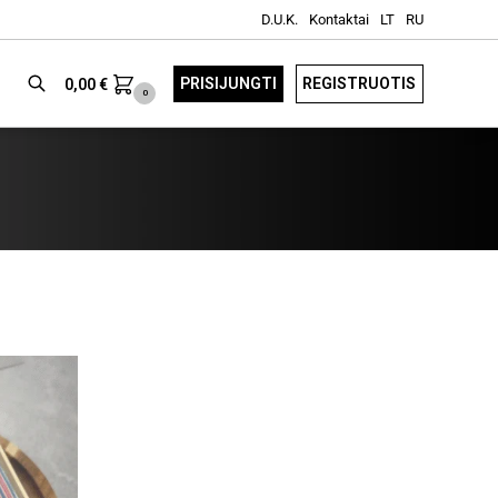
D.U.K.
Kontaktai
LT
RU
PRISIJUNGTI
REGISTRUOTIS
0,00
€
0
Ieškoti