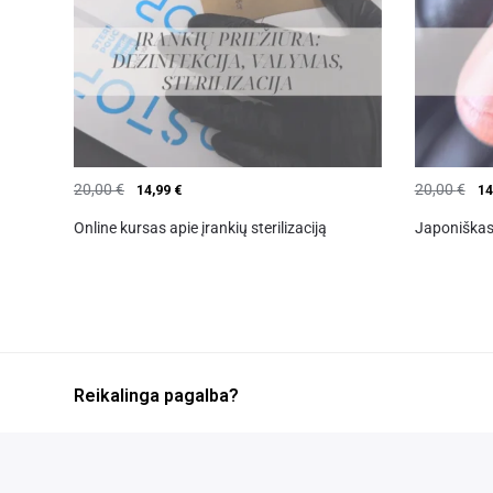
20,00
€
20,00
€
14,99
€
14
Online kursas apie įrankių sterilizaciją
Japoniškas
Reikalinga pagalba?